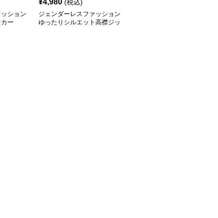
¥
4,980
(税込)
ァッション
ジェンダーレスファッション
ーカー
ゆったりシルエット高襟ジッ
プアップコーデセット