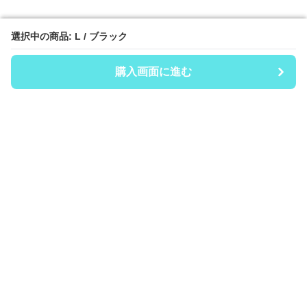
選択中の商品: L / ブラック
選択中の商品: L / ブラック
購入画面に進む
購入画面に進む
Uni-Sta ユニスタ
について
会社概要