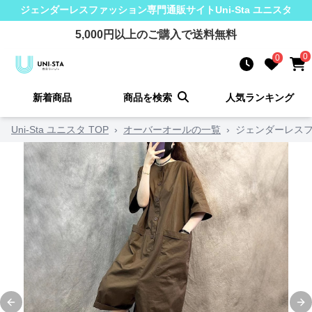
ジェンダーレスファッション
専門通販サイト
Uni-Sta ユニスタ
5,000
円以上のご購入で送料無料
0
0
新着商品
商品を検索
人気ランキング
Uni-Sta ユニスタ TOP
›
オーバーオールの一覧
›
ジェンダーレスフ
Previous slide
Ne