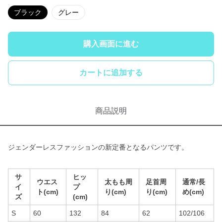
ブラック
グレー
購入画面に進む
カートに追加する
商品説明
ジェンダーレスファッションの新定番となるパンツです。
サ
ヒッ
ウエス
太もも周
足首周
通常/長
イ
プ
ト(cm)
り(cm)
り(cm)
め(cm)
ズ
(cm)
S
60
132
84
62
102/106