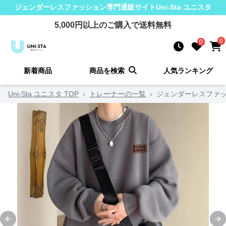
ジェンダーレスファッション
専門通販サイト
Uni-Sta ユニスタ
5,000
円以上のご購入で送料無料
0
0
新着商品
商品を検索
人気ランキング
Uni-Sta ユニスタ TOP
›
トレーナーの一覧
›
ジェンダーレスファッ
Previous slide
Ne