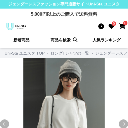
ジェンダーレスファッション
専門通販サイト
Uni-Sta ユニスタ
5,000
円以上のご購入で送料無料
0
0
新着商品
商品を検索
人気ランキング
Uni-Sta ユニスタ TOP
›
ロングTシャツの一覧
›
ジェンダーレスフ
Previous slide
Ne