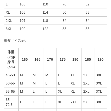
L
103
110
76
52
XL
105
114
80
53
2XL
107
118
84
54
3XL
109
122
88
55
推奨サイズ表:
体重
(kg)/
160
165
170
175
180
185
190
身長
(cm)
45-50
M
M
M
L
XL
2XL
3XL
50-55
M
M
L
L
XL
2XL
3XL
55-65
M
L
L
XL
XL
2XL
3XL
65-
L
L
L
XL
2XL
3XL
3XL
72.5