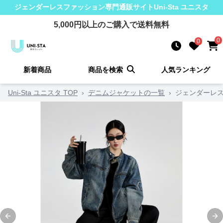
ジェンダーレスファッション
専門通販サイト
Uni-Sta ユニスタ
5,000
円以上のご購入で送料無料
0
0
新着商品
商品を検索
人気ランキング
Uni-Sta ユニスタ TOP
›
デニムジャケットの一覧
›
ジェンダーレス
Previous slide
Ne