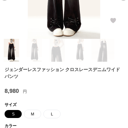
ジェンダーレスファッション クロスレースデニムワイド
パンツ
8,980
円
サイズ
S
M
L
カラー