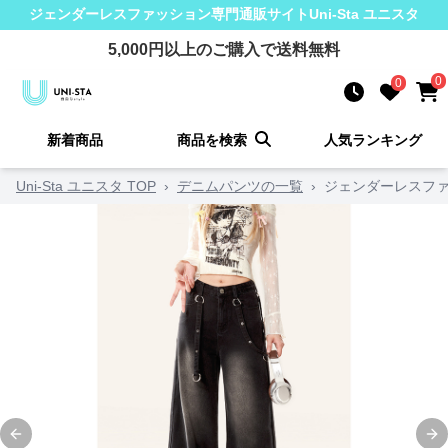
ジェンダーレスファッション
専門通販サイト
Uni-Sta ユニスタ
5,000
円以上のご購入で送料無料
0
0
新着商品
商品を検索
人気ランキング
Uni-Sta ユニスタ TOP
›
デニムパンツの一覧
›
ジェンダーレスファ
Previous slide
Ne