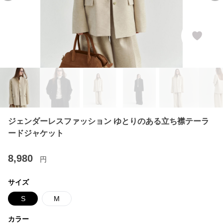
ジェンダーレスファッション ゆとりのある立ち襟テーラ
ードジャケット
8,980
円
サイズ
S
M
カラー