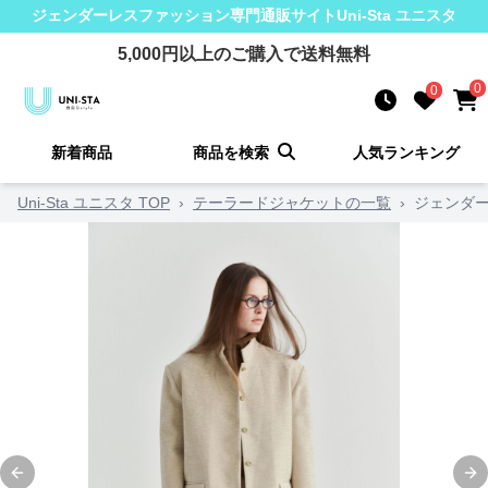
ジェンダーレスファッション
専門通販サイト
Uni-Sta ユニスタ
5,000
円以上のご購入で送料無料
0
0
新着商品
商品を検索
人気ランキング
Uni-Sta ユニスタ TOP
›
テーラードジャケットの一覧
›
ジェンダ
Previous slide
Ne