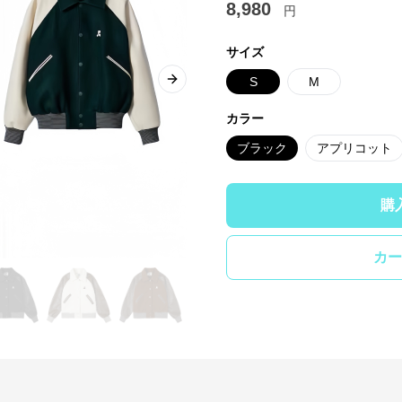
8,980
円
サイズ
S
M
Next slide
カラー
ブラック
アプリコット
購
カー