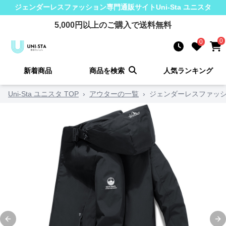
ジェンダーレスファッション
専門通販サイト
Uni-Sta ユニスタ
5,000
円以上のご購入で送料無料
0
0
新着商品
商品を検索
人気ランキング
Uni-Sta ユニスタ TOP
›
アウターの一覧
›
ジェンダーレスファッシ
Previous slide
Ne