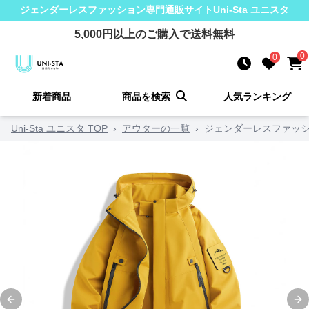
ジェンダーレスファッション
専門通販サイト
Uni-Sta ユニスタ
5,000
円以上のご購入で送料無料
0
0
新着商品
商品を検索
人気ランキング
Uni-Sta ユニスタ TOP
›
アウターの一覧
›
ジェンダーレスファッシ
Previous slide
Ne