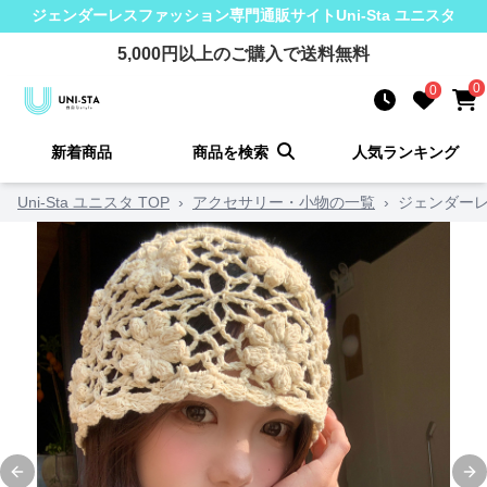
ジェンダーレスファッション
専門通販サイト
Uni-Sta ユニスタ
5,000
円以上のご購入で送料無料
0
0
新着商品
商品を検索
人気ランキング
Uni-Sta ユニスタ TOP
›
アクセサリー・小物の一覧
›
ジェンダーレ
Previous slide
Ne