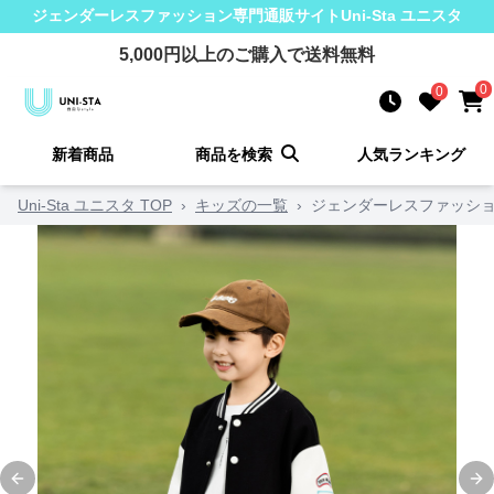
ジェンダーレスファッション
専門通販サイト
Uni-Sta ユニスタ
5,000
円以上のご購入で送料無料
0
0
新着商品
商品を検索
人気ランキング
Uni-Sta ユニスタ TOP
›
キッズの一覧
›
ジェンダーレスファッショ
Previous slide
Ne