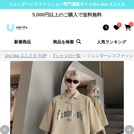
ジェンダーレスファッション
専門通販サイト
Uni-Sta ユニスタ
5,000
円以上のご購入で送料無料
0
0
新着商品
商品を検索
人気ランキング
Uni-Sta ユニスタ TOP
›
Tシャツの一覧
›
ジェンダーレスファッシ
Previous slide
Ne