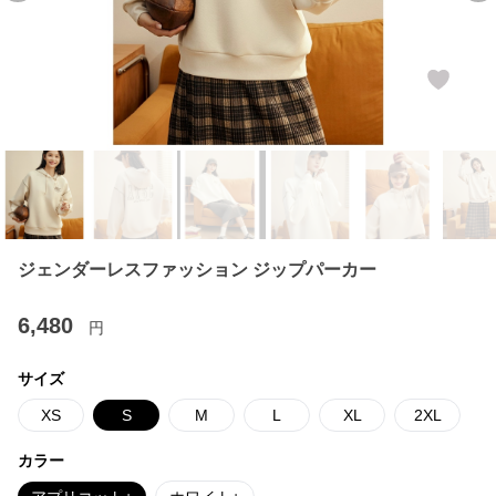
ジェンダーレスファッション ジップパーカー
6,480
円
サイズ
XS
S
M
L
XL
2XL
カラー