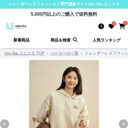
ジェンダーレスファッション
専門通販サイト
Uni-Sta ユニスタ
5,000
円以上のご購入で送料無料
0
0
新着商品
商品を検索
人気ランキング
Uni-Sta ユニスタ TOP
›
パーカーの一覧
›
ジェンダーレスファッシ
Previous slide
Ne