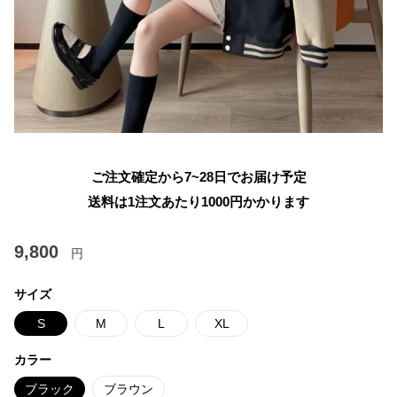
ご注文確定から7~28日でお届け予定
送料は1注文あたり
1000
円かかります
9,800
円
サイズ
S
M
L
XL
カラー
ブラック
ブラウン