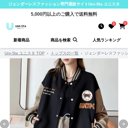
ジェンダーレスファッション
専門通販サイト
Uni-Sta ユニスタ
5,000
円以上のご購入で送料無料
0
0
新着商品
商品を検索
人気ランキング
Uni-Sta ユニスタ TOP
›
トップスの一覧
›
ジェンダーレスファッシ
Previous slide
Ne