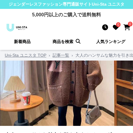
ジェンダーレスファッション
専門通販サイト
Uni-Sta ユニスタ
5,000
円以上のご購入で送料無料
0
0
新着商品
商品を検索
人気ランキング
Uni-Sta ユニスタ TOP
›
記事一覧
›
大人のハンサムな魅力を引き