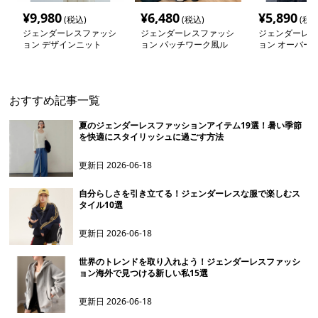
¥
9,980
¥
6,480
¥
5,890
(税込)
(税込)
(税込
ジェンダーレスファッシ
ジェンダーレスファッシ
ジェンダーレス
ョン デザインニット
ョン パッチワーク風ル
ョン オーバーサ
ーズカーディガン
トリート風パー
おすすめ記事一覧
夏のジェンダーレスファッションアイテム19選！暑い季節
を快適にスタイリッシュに過ごす方法
更新日
2026-06-18
自分らしさを引き立てる！ジェンダーレスな服で楽しむス
タイル10選
更新日
2026-06-18
世界のトレンドを取り入れよう！ジェンダーレスファッシ
ョン海外で見つける新しい私15選
更新日
2026-06-18