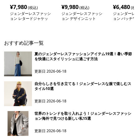
¥
7,980
¥
9,980
¥
6,480
(税込)
(税込)
(税込
ジェンダーレスファッシ
ジェンダーレスファッシ
ジェンダーレス
ョン レタードジャケッ
ョン デザインニット
ョン パッチワ
ト
ーズカーディガ
おすすめ記事一覧
夏のジェンダーレスファッションアイテム19選！暑い季節
を快適にスタイリッシュに過ごす方法
更新日
2026-06-18
自分らしさを引き立てる！ジェンダーレスな服で楽しむス
タイル10選
更新日
2026-06-18
世界のトレンドを取り入れよう！ジェンダーレスファッシ
ョン海外で見つける新しい私15選
更新日
2026-06-18