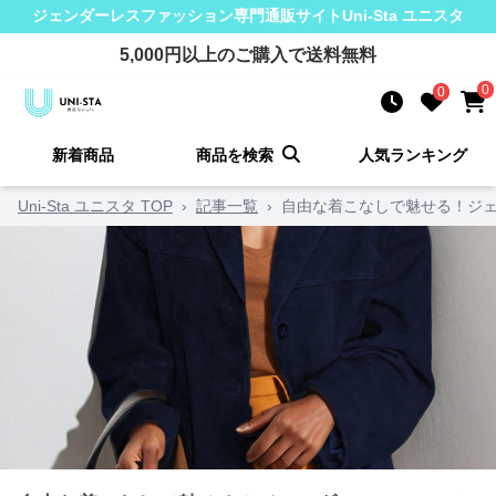
ジェンダーレスファッション
専門通販サイト
Uni-Sta ユニスタ
5,000
円以上のご購入で送料無料
0
0
新着商品
商品を検索
人気ランキング
Uni-Sta ユニスタ TOP
›
記事一覧
›
自由な着こなしで魅せる！ジェ